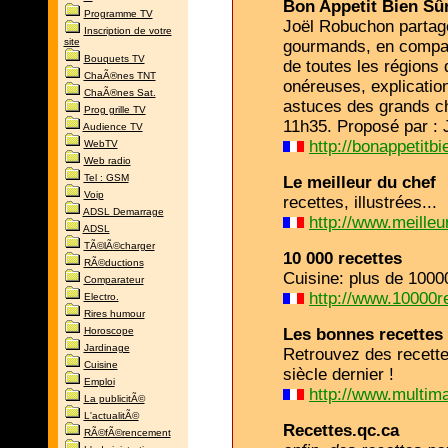
Bon Appetit Bien Sû
Programme TV
Joël Robuchon parta
Inscription de votre
site
gourmands, en compa
Bouquets TV
de toutes les régions
ChaÃ®nes TNT
onéreuses, explication
ChaÃ®nes Sat.
astuces des grands ch
Prog grille TV
11h35. Proposé par : 
Audience TV
http://bonappetitbi
WebTV
Web radio
Tel : GSM
Le meilleur du chef
Voip
recettes, illustrées...
ADSL Demarrage
http://www.meille
ADSL
TÃ©lÃ©charger
10 000 recettes
RÃ©ductions
Cuisine: plus de 1000
Comparateur
http://www.10000r
Electro.
Rires humour
Horoscope
Les bonnes recettes
Jardinage
Retrouvez des recette
Cuisine
siècle dernier !
Emploi
http://www.multima
La publicitÃ©
L'actualitÃ©
Recettes.qc.ca
RÃ©fÃ©rencement