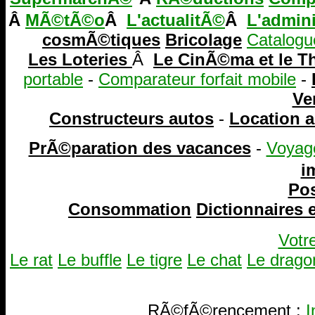
Â
MÃ©tÃ©o
Â
L'actualitÃ©
Â
L'admini
cosmÃ©tiques
Bricolage
Catalogu
Les Loteries
Â
Le CinÃ©ma et le T
portable
-
Comparateur forfait mobile
-
Ve
Constructeurs autos
-
Location 
PrÃ©paration des vacances
-
Voyag
i
Pos
Consommation
Dictionnaires
Votr
Le rat
Le buffle
Le tigre
Le chat
Le drago
RÃ©fÃ©rencement :
I