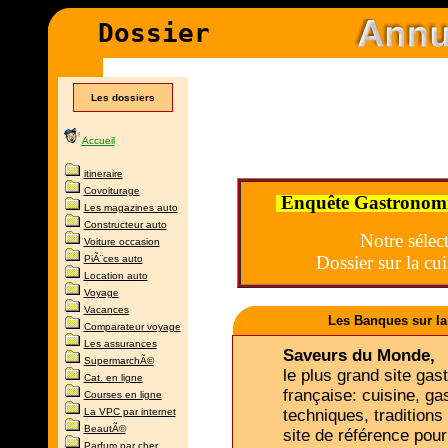
D
ossier
Les dossiers
Accueil
itineraire
Covoiturage
Enquête Gastronomie 
Les magazines auto
Constructeur auto
Notre sélect
Voiture occasion
Dossier sur la cui
PiÃ¨ces auto
Location auto
Voyage
Vacances
Les Banques sur la 
Comparateur voyage
Les assurances
Saveurs du Monde,
SupermarchÃ©
le plus grand site ga
Cat. en ligne
française: cuisine, ga
Courses en ligne
La VPC par internet
techniques, traditions
BeautÃ©
site de référence pou
Parfum par cher