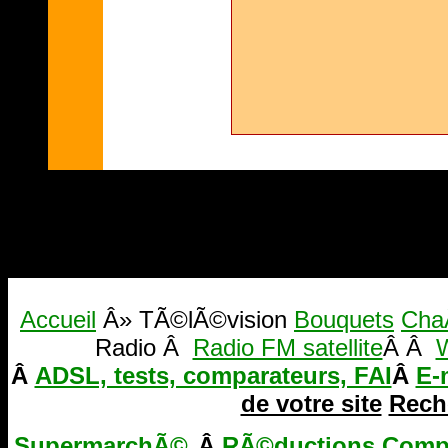
Accueil
Â» TÃ©lÃ©vision
Bouquets
Cha
Radio Â
Radio FM satellite
Â Â
W
Â
ADSL, tests, comparateurs, FAI
Â
E-
de votre site
Reche
SupermarchÃ©
Â
RÃ©ductions
Comp