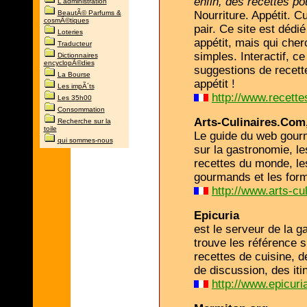
enfin, des recettes po
L'administration
BeautÃ© Parfums &
Nourriture. Appétit. C
cosmÃ©tiques
pair. Ce site est déd
Loteries
appétit, mais qui cher
Traducteur
simples. Interactif, ce
Dictionnaires
encyclopÃ©dies
suggestions de recet
La Bourse
appétit !
Les impÃ´ts
http://www.recette
Les 35h00
Consommation
Arts-Culinaires.Com
Recherche sur la
toile
Le guide du web gourm
qui sommes-nous
sur la gastronomie, le
recettes du monde, les
gourmands et les form
http://www.arts-cu
Epicuria
est le serveur de la 
trouve les référence s
recettes de cuisine, 
de discussion, des iti
http://www.epicuria