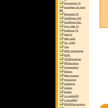
Programme TV
Inscription de votre
site
Bouquets TV
ChaÃ®nes TNT
ChaÃ®nes Sat.
Prog grille TV
Audience TV
WebTV
Web radio
Tel : GSM
Voip
ADSL Demarrage
ADSL
TÃ©lÃ©charger
RÃ©ductions
Comparateur
Electro.
Rires humour
Horoscope
Jardinage
Cuisine
Emploi
La publicitÃ©
L'actualitÃ©
RÃ©fÃ©rencement