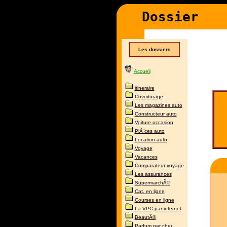
D
ossier
Les dossiers
Accueil
itineraire
Covoiturage
Les magazines auto
Constructeur auto
Voiture occasion
PiÃ¨ces auto
Location auto
Voyage
Vacances
Comparateur voyage
Les assurances
SupermarchÃ©
Cat. en ligne
Courses en ligne
La VPC par internet
BeautÃ©
Parfum par cher