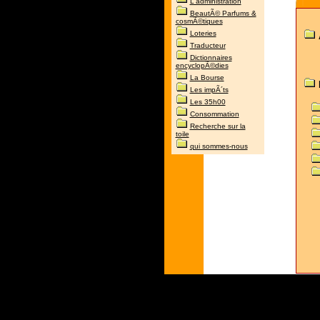
L'administration
BeautÃ© Parfums &
cosmÃ©tiques
Loteries
Traducteur
Dictionnaires
encyclopÃ©dies
La Bourse
Les impÃ´ts
Les 35h00
Consommation
Recherche sur la
toile
qui sommes-nous