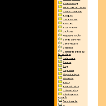
Vide-dressing
Vente aux enchÃ¨res
Petites annonces
Banques
Pret bancaire
Radio FM
Ecouter radio
CinÃ©ma
Magazine cinÃ©
Bande annonce
Carte virtuelle
Bricolage
Catalogue guide sur
le bricolage
La broderie
Recette
Blog
La presse
Magazine ligne
MÃ©tÃ©o
E-mail
Rech NÂ° tÃ©l
PrÃ©fixe tÃ©l
TÃ©lÃ©phone
portable
Forfait mobile
---