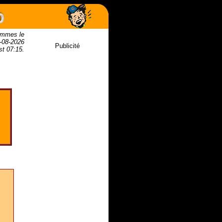
mmes le
-08-2026
Publicité
est 07:15.