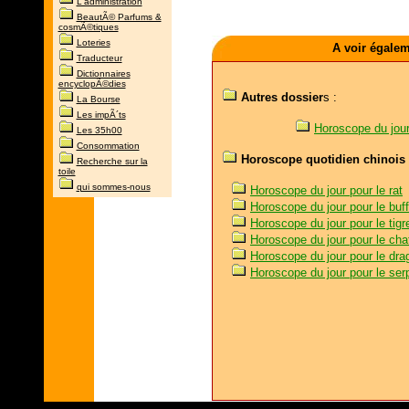
L'administration
BeautÃ© Parfums &
cosmÃ©tiques
Loteries
A voir égale
Traducteur
Dictionnaires
encyclopÃ©dies
Autres dossier
s :
La Bourse
Les impÃ´ts
Horoscope du jour
Les 35h00
Consommation
Horoscope quotidien chinois 
Recherche sur la
toile
qui sommes-nous
Horoscope du jour pour le rat
Horoscope du jour pour le buff
Horoscope du jour pour le tigr
Horoscope du jour pour le cha
Horoscope du jour pour le dra
Horoscope du jour pour le ser