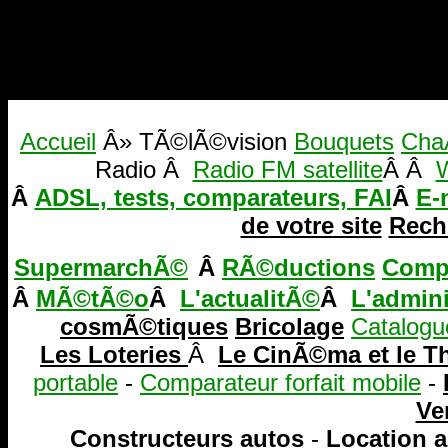
Accueil
Â» TÃ©lÃ©vision
Bouquets
Cha
Radio Â
Radio FM satellite
Â Â
W
Â
ADSL, tests, comparateurs, FAI
Â
E-
de votre site
Reche
SupermarchÃ©
Â
RÃ©ductions
Comp
Â
MÃ©tÃ©o
Â
L'actualitÃ©
Â
L'admini
cosmÃ©tiques
Bricolage
Catalogu
Les Loteries
Â
Le CinÃ©ma et le T
portable
-
Comparateur forfait mobile
-
Ve
Constructeurs autos
-
Location 