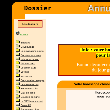
D
ossier
Les dossiers
Accueil
itineraire
Covoiturage
Info : votre h
Les magazines auto
pour l
Constructeur auto
Voiture occasion
Bonne découverte
PiÃ¨ces auto
Location auto
du jour g
Voyage
Vacances
Comparateur voyage
Votre horoscope chinoi
Les assurances
SupermarchÃ©
Horoscope
Cat. en ligne
nous so
Courses en ligne
La VPC par internet
BeautÃ©
Parfum par cher