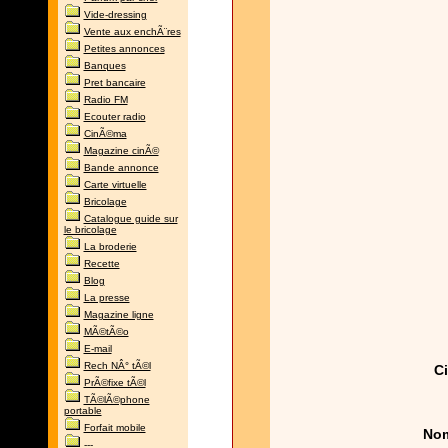
Vide-dressing
Vente aux enchÃ¨res
Petites annonces
Banques
Pret bancaire
Radio FM
Ecouter radio
CinÃ©ma
Magazine cinÃ©
Bande annonce
Carte virtuelle
Bricolage
Catalogue guide sur
le bricolage
La broderie
Recette
Blog
La presse
Magazine ligne
MÃ©tÃ©o
E-mail
Rech NÂ° tÃ©l
Ci
PrÃ©fixe tÃ©l
TÃ©lÃ©phone
portable
Forfait mobile
Nom
---