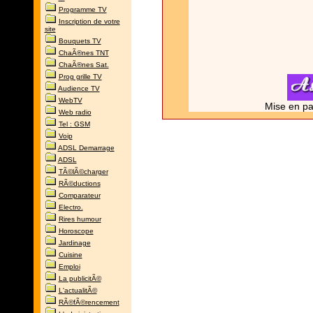
Programme TV
Inscription de votre
site
Bouquets TV
ChaÃ®nes TNT
ChaÃ®nes Sat.
Prog grille TV
Audience TV
WebTV
Mise en pa
Web radio
Tel : GSM
Voip
ADSL Demarrage
ADSL
TÃ©lÃ©charger
RÃ©ductions
Comparateur
Electro.
Rires humour
Horoscope
Jardinage
Cuisine
Emploi
La publicitÃ©
L'actualitÃ©
RÃ©fÃ©rencement