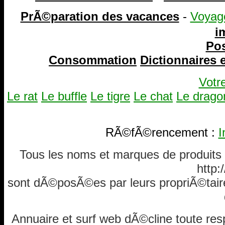
PrÃ©paration des vacances
-
Voyag
i
Pos
Consommation
Dictionnaires
Votr
Le rat
Le buffle
Le tigre
Le chat
Le drago
RÃ©fÃ©rencement :
I
Tous les noms et marques de produits
http
sont dÃ©posÃ©es par leurs propriÃ©tair
Annuaire et surf web dÃ©cline toute res