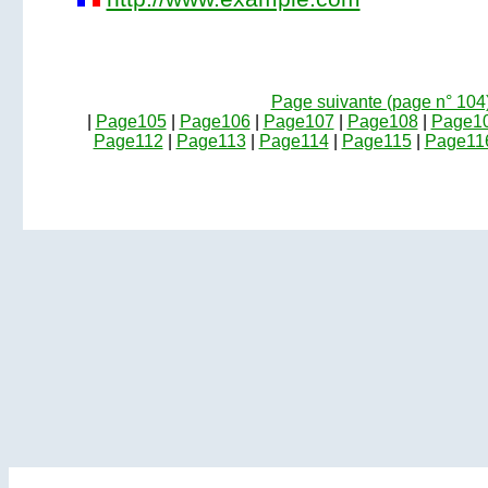
Page suivante (page n° 104
|
Page105
|
Page106
|
Page107
|
Page108
|
Page1
Page112
|
Page113
|
Page114
|
Page115
|
Page11