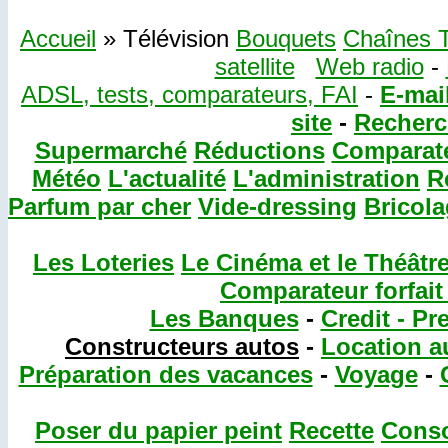
Accueil
» Télévision
Bouquets
Chaînes 
satellite
Web radio
-
ADSL, tests, comparateurs, FAI
-
E-mail
site
-
Recherch
Supermarché
Réductions
Comparat
Météo
L'actualité
L'administration
R
Parfum par cher
Vide-dressing
Bricol
Les Loteries
Le Cinéma et le Théâtr
Comparateur forfait
Les Banques
-
Credit - Pr
Constructeurs autos
-
Location a
Préparation des vacances
-
Voyage
-
Poser du papier peint
Recette
Cons