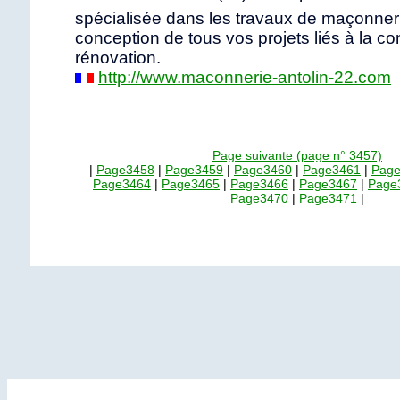
spécialisée dans les travaux de maçonneri
conception de tous vos projets liés à la con
rénovation.
http://www.maconnerie-antolin-22.com
Page suivante (page n° 3457)
|
Page3458
|
Page3459
|
Page3460
|
Page3461
|
Pag
Page3464
|
Page3465
|
Page3466
|
Page3467
|
Page
Page3470
|
Page3471
|