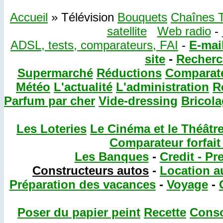
Accueil
» Télévision
Bouquets
Chaînes 
satellite
Web radio
-
ADSL, tests, comparateurs, FAI
-
E-mail
site
-
Recherch
Supermarché
Réductions
Comparat
Météo
L'actualité
L'administration
R
Parfum par cher
Vide-dressing
Bricol
Les Loteries
Le Cinéma et le Théâtr
Comparateur forfait
Les Banques
-
Credit - Pr
Constructeurs autos
-
Location a
Préparation des vacances
-
Voyage
-
Poser du papier peint
Recette
Cons