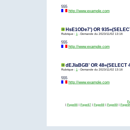
555
http://www.example.com
HsE1ODe7') OR 935=(SELECT
Rubrique :
1
- Demande du 2023/11/02 13:16
555
http://www.example.com
dEJIaBGB' OR 48=(SELECT 4
Rubrique :
1
- Demande du 2023/11/02 13:16
555
http://www.example.com
Pa
|
Page86
|
Page87
|
Page88
|
Page89
|
Page9