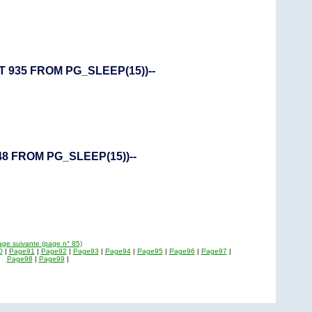
 935 FROM PG_SLEEP(15))--
8 FROM PG_SLEEP(15))--
ge suivante (page n° 85)
0
|
Page91
|
Page92
|
Page93
|
Page94
|
Page95
|
Page96
|
Page97
|
Page98
|
Page99
|