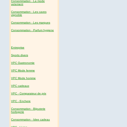
Consommation - La mode
vetement
Consommation - Les caves
vignoble
Consommation - Les marques
Consommation - Parfum hygiene
Entreprise
Sports divers
VPC Gastronomie
VPC Mode femme
VPC Mode homme
VPC cadeaux
VPC - Comparateur de prix
VPC - Enchere
Consommation - Bijouterie
horlogerie
Consommation - Idee cadeau