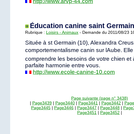
http://www.arvp-44.com
Éducation canine saint Germai
Rubrique :
Loisirs - Animaux
- Demande du 2011/08/23 1
Située à st Germain (10), Alexandra Creuso
comportementalisme canin sur lAube. Elle
comprendre les besoins de votre chien et à
parfaite harmonie entre vous.
http://www.ecole-canine-10.com
Page suivante (page n° 3438)
|
Page3439
|
Page3440
|
Page3441
|
Page3442
|
Pag
Page3445
|
Page3446
|
Page3447
|
Page3448
|
Page
Page3451
|
Page3452
|