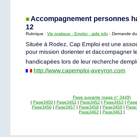
Accompagnement personnes h
12
Rubrique :
Vie pratique - Emploi - aide info
- Demande du 
Située à Rodez, Cap Emploi est une assoc
pour mission dorienter et daccompagner 
handicapées lors de leur recherche dempl
http://www.capemploi-aveyron.com
Page suivante (page n° 3449)
|
Page3450
|
Page3451
|
Page3452
|
Page3453
|
Pag
Page3456
|
Page3457
|
Page3458
|
Page3459
|
Page
Page3462
|
Page3463
|